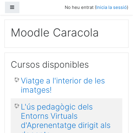
Vés al contingut principal
Panell lateral
No heu entrat (
Inicia la sessió
)
Moodle Caracola
Cursos disponibles
Viatge a l'interior de les
imatges!
L'ús pedagògic dels
Entorns Virtuals
d'Aprenentatge dirigit als