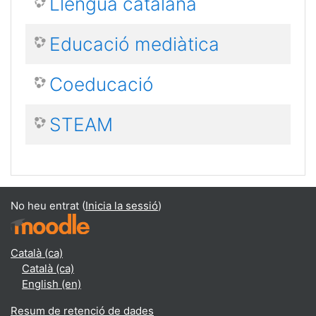
Llengua catalana
Educació mediàtica
Coeducació
STEAM
No heu entrat (
Inicia la sessió
)
Català ‎(ca)‎
Català ‎(ca)‎
English ‎(en)‎
Resum de retenció de dades